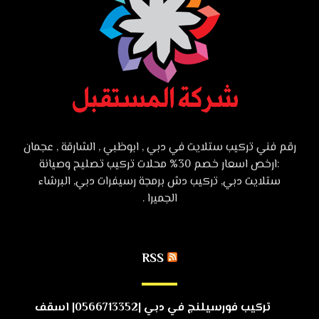
رقم فني تركيب ستلايت في دبي , ابوظبي , الشارقة , عجمان
:ارخص اسعار خصم 30% محلات تركيب تصليح وصيانة
ستلايت دبي, تركيب دش برمجة رسيفرات دبي, البرشاء
الجميرا .
RSS
تركيب فورسيلنج في دبي |0566713352| اسقف