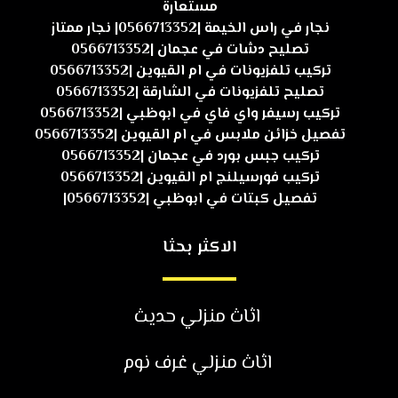
مستعارة
نجار في راس الخيمة |0566713352| نجار ممتاز
تصليح دشات في عجمان |0566713352
تركيب تلفزيونات في ام القيوين |0566713352
تصليح تلفزيونات في الشارقة |0566713352
تركيب رسيفر واي فاي في ابوظبي |0566713352
تفصيل خزائن ملابس في ام القيوين |0566713352
تركيب جبس بورد في عجمان |0566713352
تركيب فورسيلنج ام القيوين |0566713352
تفصيل كبتات في ابوظبي |0566713352|
الاكثر بحثا
اثاث منزلي حديث
اثاث منزلي غرف نوم