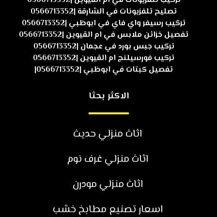
تركيب تلفزيونات في ام القيوين |0566713352
تصليح تلفزيونات في الشارقة |0566713352
تركيب رسيفر واي فاي في ابوظبي |0566713352
تفصيل خزائن ملابس في ام القيوين |0566713352
تركيب جبس بورد في عجمان |0566713352
تركيب فورسيلنج ام القيوين |0566713352
تفصيل كبتات في ابوظبي |0566713352|
الاكثر بحثا
اثاث منزلي حديث
اثاث منزلي غرف نوم
اثاث منزلي مودرن
اسعار تصنيع مطابخ خشب