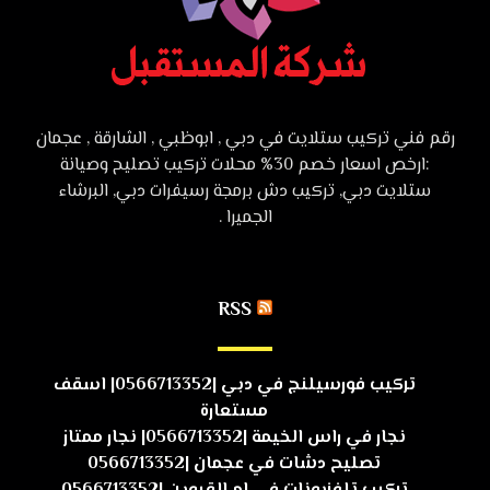
رقم فني تركيب ستلايت في دبي , ابوظبي , الشارقة , عجمان
:ارخص اسعار خصم 30% محلات تركيب تصليح وصيانة
ستلايت دبي, تركيب دش برمجة رسيفرات دبي, البرشاء
الجميرا .
RSS
تركيب فورسيلنج في دبي |0566713352| اسقف
مستعارة
نجار في راس الخيمة |0566713352| نجار ممتاز
تصليح دشات في عجمان |0566713352