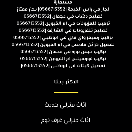
مستعارة
نجار في راس الخيمة |0566713352| نجار ممتاز
تصليح دشات في عجمان |0566713352
تركيب تلفزيونات في ام القيوين |0566713352
تصليح تلفزيونات في الشارقة |0566713352
تركيب رسيفر واي فاي في ابوظبي |0566713352
تفصيل خزائن ملابس في ام القيوين |0566713352
تركيب جبس بورد في عجمان |0566713352
تركيب فورسيلنج ام القيوين |0566713352
تفصيل كبتات في ابوظبي |0566713352|
الاكثر بحثا
اثاث منزلي حديث
اثاث منزلي غرف نوم