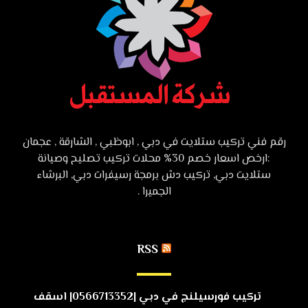
رقم فني تركيب ستلايت في دبي , ابوظبي , الشارقة , عجمان
:ارخص اسعار خصم 30% محلات تركيب تصليح وصيانة
ستلايت دبي, تركيب دش برمجة رسيفرات دبي, البرشاء
الجميرا .
RSS
تركيب فورسيلنج في دبي |0566713352| اسقف