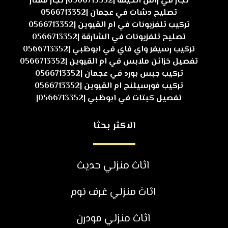
نجار في راس الخيمة |0566713352| نجار ممتاز
تصليح دشات في عجمان |0566713352
تركيب تلفزيونات في ام القيوين |0566713352
تصليح تلفزيونات في الشارقة |0566713352
تركيب رسيفر واي فاي في ابوظبي |0566713352
تفصيل خزائن ملابس في ام القيوين |0566713352
تركيب جبس بورد في عجمان |0566713352
تركيب فورسيلنج ام القيوين |0566713352
تفصيل كبتات في ابوظبي |0566713352|
الاكثر بحثا
اثاث منزلي حديث
اثاث منزلي غرف نوم
اثاث منزلي مودرن