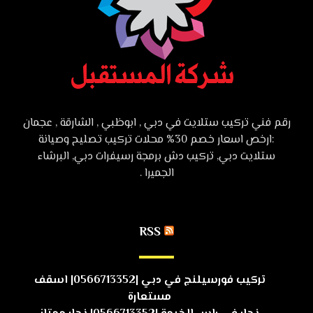
رقم فني تركيب ستلايت في دبي , ابوظبي , الشارقة , عجمان
:ارخص اسعار خصم 30% محلات تركيب تصليح وصيانة
ستلايت دبي, تركيب دش برمجة رسيفرات دبي, البرشاء
الجميرا .
RSS
تركيب فورسيلنج في دبي |0566713352| اسقف
مستعارة