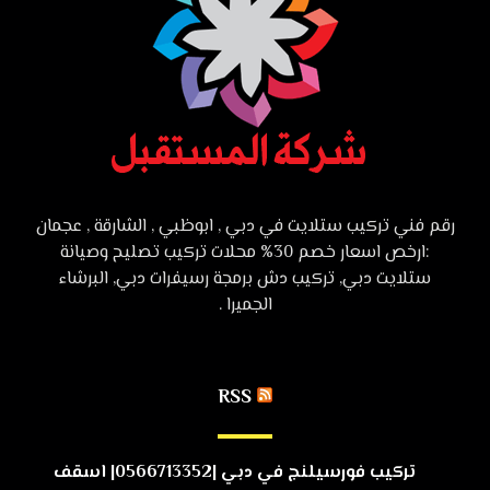
رقم فني تركيب ستلايت في دبي , ابوظبي , الشارقة , عجمان
:ارخص اسعار خصم 30% محلات تركيب تصليح وصيانة
ستلايت دبي, تركيب دش برمجة رسيفرات دبي, البرشاء
الجميرا .
RSS
تركيب فورسيلنج في دبي |0566713352| اسقف