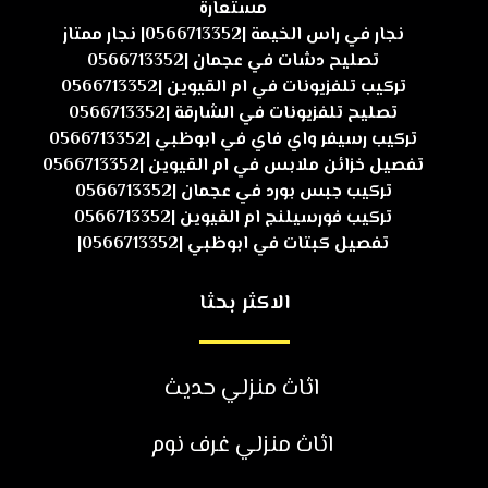
مستعارة
نجار في راس الخيمة |0566713352| نجار ممتاز
تصليح دشات في عجمان |0566713352
تركيب تلفزيونات في ام القيوين |0566713352
تصليح تلفزيونات في الشارقة |0566713352
تركيب رسيفر واي فاي في ابوظبي |0566713352
تفصيل خزائن ملابس في ام القيوين |0566713352
تركيب جبس بورد في عجمان |0566713352
تركيب فورسيلنج ام القيوين |0566713352
تفصيل كبتات في ابوظبي |0566713352|
الاكثر بحثا
اثاث منزلي حديث
اثاث منزلي غرف نوم