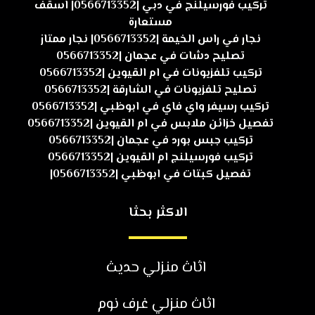
تركيب فورسيلنج في دبي |0566713352| اسقف
مستعارة
نجار في راس الخيمة |0566713352| نجار ممتاز
تصليح دشات في عجمان |0566713352
تركيب تلفزيونات في ام القيوين |0566713352
تصليح تلفزيونات في الشارقة |0566713352
تركيب رسيفر واي فاي في ابوظبي |0566713352
تفصيل خزائن ملابس في ام القيوين |0566713352
تركيب جبس بورد في عجمان |0566713352
تركيب فورسيلنج ام القيوين |0566713352
تفصيل كبتات في ابوظبي |0566713352|
الاكثر بحثا
اثاث منزلي حديث
اثاث منزلي غرف نوم