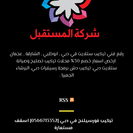
رقم فني تركيب ستلايت في دبي , ابوظبي , الشارقة , عجمان
:ارخص اسعار خصم 30% محلات تركيب تصليح وصيانة
ستلايت دبي, تركيب دش برمجة رسيفرات دبي, البرشاء
الجميرا .
RSS
تركيب فورسيلنج في دبي |0566713352| اسقف
مستعارة