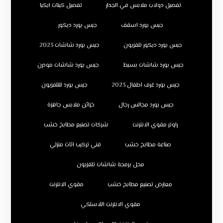
تفصيل دولاب ملابس في الجدار
تفصيل كبتات ايكيا
جبس بورد اسقف
جبس بورد ديكور
جبس بورد ديكور تلفزيون
جبس بورد شاشات 2023
جبس بورد شاشات بسيط
جبس بورد شاشات مودرن
جبس بورد غرف اطفال 2023
جبس بورد للتلفزيون
جبس بورد مجالس رجال
خزائن ملابس جاهزة
راوتر مقوي الانترنت
شركات تصنيع مطابخ خشب
صناعة مطابخ خشب
فني تركيب اثاث منزلي
محل برمجة شاشات تلفزيون
معارض تصنيع مطابخ خشب
مقوي الانترنت
مقوي الانترنت اللاسلكي