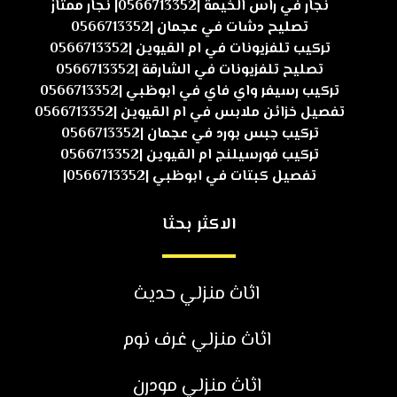
نجار في راس الخيمة |0566713352| نجار ممتاز
تصليح دشات في عجمان |0566713352
تركيب تلفزيونات في ام القيوين |0566713352
تصليح تلفزيونات في الشارقة |0566713352
تركيب رسيفر واي فاي في ابوظبي |0566713352
تفصيل خزائن ملابس في ام القيوين |0566713352
تركيب جبس بورد في عجمان |0566713352
تركيب فورسيلنج ام القيوين |0566713352
تفصيل كبتات في ابوظبي |0566713352|
الاكثر بحثا
اثاث منزلي حديث
اثاث منزلي غرف نوم
اثاث منزلي مودرن