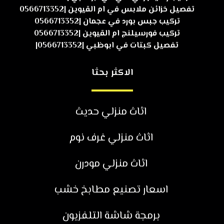
تفصيل خزائن ملابس في ام القيوين |0566713352
تركيب جبس بورد في عجمان |0566713352
تركيب فورسيلنج ام القيوين |0566713352
تفصيل كبتات في ابوظبي |0566713352|
الاكثر بحثا
اثاث منزلي حديث
اثاث منزلي غرف نوم
اثاث منزلي مودرن
اسعار تصنيع مطابخ خشب
برمجة شاشة التلفزيون