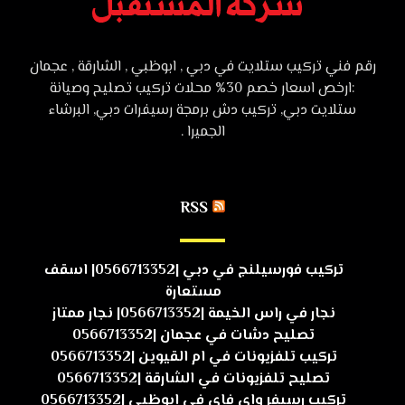
رقم فني تركيب ستلايت في دبي , ابوظبي , الشارقة , عجمان
:ارخص اسعار خصم 30% محلات تركيب تصليح وصيانة
ستلايت دبي, تركيب دش برمجة رسيفرات دبي, البرشاء
الجميرا .
RSS
تركيب فورسيلنج في دبي |0566713352| اسقف
مستعارة
نجار في راس الخيمة |0566713352| نجار ممتاز
تصليح دشات في عجمان |0566713352
تركيب تلفزيونات في ام القيوين |0566713352
تصليح تلفزيونات في الشارقة |0566713352
تركيب رسيفر واي فاي في ابوظبي |0566713352