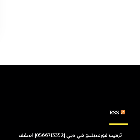
RSS
تركيب فورسيلنج في دبي |0566713352| اسقف