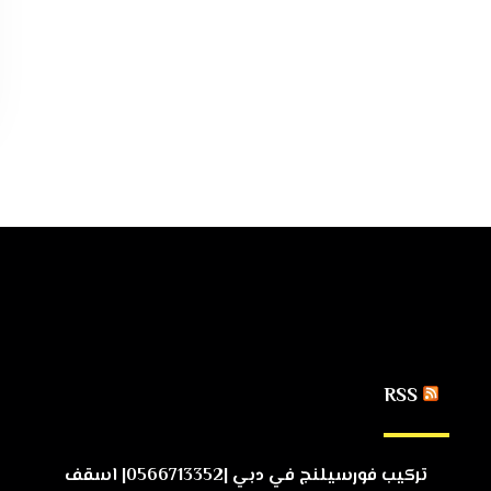
RSS
تركيب فورسيلنج في دبي |0566713352| اسقف