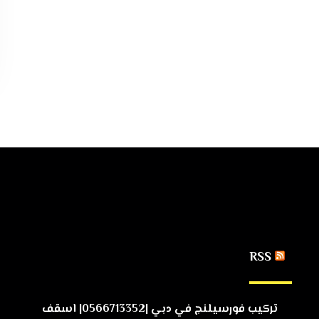
RSS
تركيب فورسيلنج في دبي |0566713352| اسقف