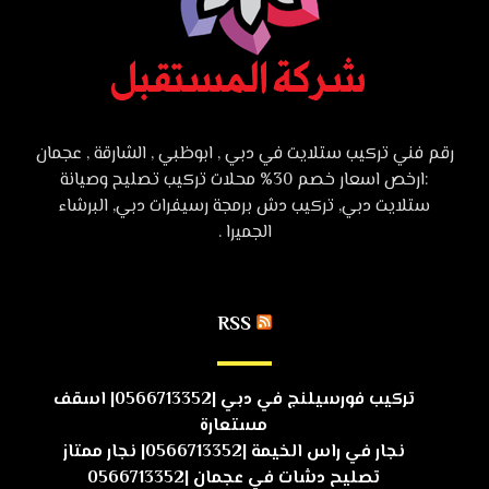
رقم فني تركيب ستلايت في دبي , ابوظبي , الشارقة , عجمان
:ارخص اسعار خصم 30% محلات تركيب تصليح وصيانة
ستلايت دبي, تركيب دش برمجة رسيفرات دبي, البرشاء
الجميرا .
RSS
تركيب فورسيلنج في دبي |0566713352| اسقف
مستعارة
نجار في راس الخيمة |0566713352| نجار ممتاز
تصليح دشات في عجمان |0566713352