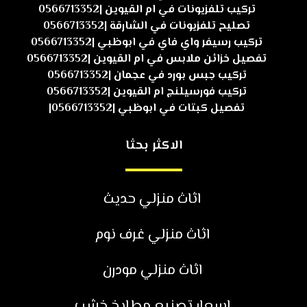
تركيب تلفزيونات في ام القيوين |0566713352
تصليح تلفزيونات في الشارقة |0566713352
تركيب رسيفر واي فاي في ابوظبي |0566713352
تفصيل خزائن ملابس في ام القيوين |0566713352
تركيب جبس بورد في عجمان |0566713352
تركيب فورسيلنج ام القيوين |0566713352
تفصيل كبتات في ابوظبي |0566713352|
الاكثر بحثا
اثاث منزلي حديث
اثاث منزلي غرف نوم
اثاث منزلي مودرن
اسعار تصنيع مطابخ خشب