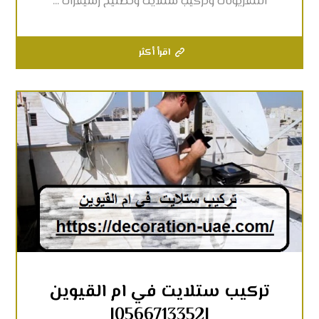
التلفزيونات وتركيب ستلايت وتصليح رسيفرات ...
اقرأ أكثر
تركيب ستلايت في ام القيوين
|0566713352|