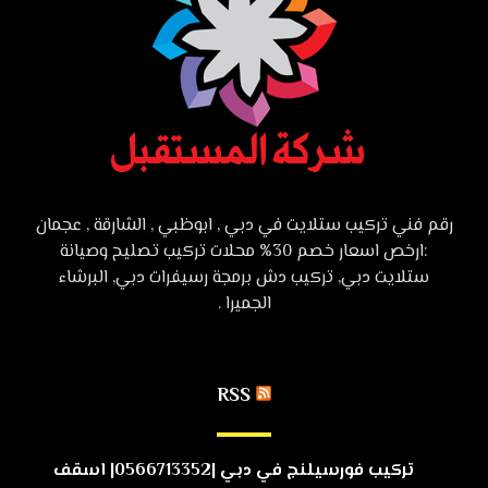
رقم فني تركيب ستلايت في دبي , ابوظبي , الشارقة , عجمان
:ارخص اسعار خصم 30% محلات تركيب تصليح وصيانة
ستلايت دبي, تركيب دش برمجة رسيفرات دبي, البرشاء
الجميرا .
RSS
تركيب فورسيلنج في دبي |0566713352| اسقف