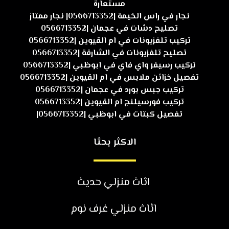
مستعارة
نجار في راس الخيمة |0566713352| نجار ممتاز
تصليح دشات في عجمان |0566713352
تركيب تلفزيونات في ام القيوين |0566713352
تصليح تلفزيونات في الشارقة |0566713352
تركيب رسيفر واي فاي في ابوظبي |0566713352
تفصيل خزائن ملابس في ام القيوين |0566713352
تركيب جبس بورد في عجمان |0566713352
تركيب فورسيلنج ام القيوين |0566713352
تفصيل كبتات في ابوظبي |0566713352|
الاكثر بحثا
اثاث منزلي حديث
اثاث منزلي غرف نوم