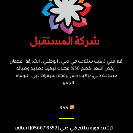
رقم فني تركيب ستلايت في دبي , ابوظبي , الشارقة , عجمان
:ارخص اسعار خصم 30% محلات تركيب تصليح وصيانة
ستلايت دبي, تركيب دش برمجة رسيفرات دبي, البرشاء
الجميرا .
RSS
تركيب فورسيلنج في دبي |0566713352| اسقف