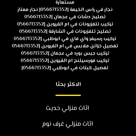
مستعارة
نجار في راس الخيمة |0566713352| نجار ممتاز
تصليح دشات في عجمان |0566713352
تركيب تلفزيونات في ام القيوين |0566713352
تصليح تلفزيونات في الشارقة |0566713352
تركيب رسيفر واي فاي في ابوظبي |0566713352
تفصيل خزائن ملابس في ام القيوين |0566713352
تركيب جبس بورد في عجمان |0566713352
تركيب فورسيلنج ام القيوين |0566713352
تفصيل كبتات في ابوظبي |0566713352|
الاكثر بحثا
اثاث منزلي حديث
اثاث منزلي غرف نوم