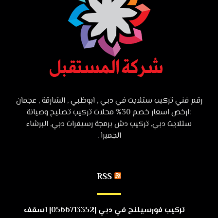
رقم فني تركيب ستلايت في دبي , ابوظبي , الشارقة , عجمان
:ارخص اسعار خصم 30% محلات تركيب تصليح وصيانة
ستلايت دبي, تركيب دش برمجة رسيفرات دبي, البرشاء
الجميرا .
RSS
تركيب فورسيلنج في دبي |0566713352| اسقف