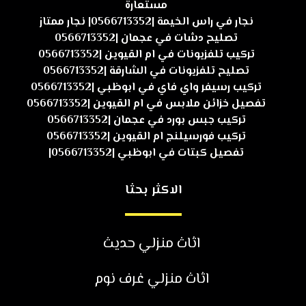
مستعارة
نجار في راس الخيمة |0566713352| نجار ممتاز
تصليح دشات في عجمان |0566713352
تركيب تلفزيونات في ام القيوين |0566713352
تصليح تلفزيونات في الشارقة |0566713352
تركيب رسيفر واي فاي في ابوظبي |0566713352
تفصيل خزائن ملابس في ام القيوين |0566713352
تركيب جبس بورد في عجمان |0566713352
تركيب فورسيلنج ام القيوين |0566713352
تفصيل كبتات في ابوظبي |0566713352|
الاكثر بحثا
اثاث منزلي حديث
اثاث منزلي غرف نوم