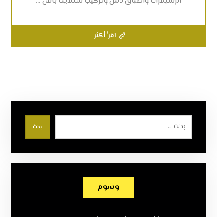
الرسيفرات واطباق دش وتركيب ستلايت باقل ...
اقرأ أكثر
بحث
وسوم