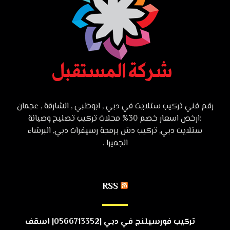
رقم فني تركيب ستلايت في دبي , ابوظبي , الشارقة , عجمان
:ارخص اسعار خصم 30% محلات تركيب تصليح وصيانة
ستلايت دبي, تركيب دش برمجة رسيفرات دبي, البرشاء
الجميرا .
RSS
تركيب فورسيلنج في دبي |0566713352| اسقف