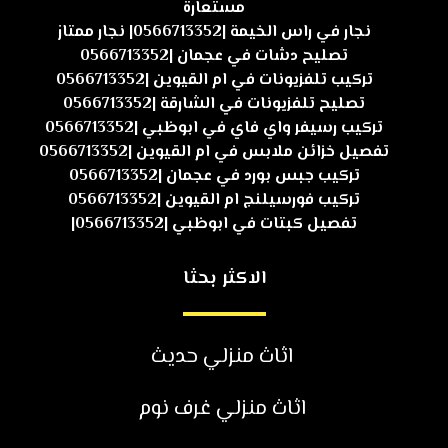
مستعارة
نجار في راس الخيمة |0566713352| نجار ممتاز
تصليح دشات في عجمان |0566713352
تركيب تلفزيونات في ام القيوين |0566713352
تصليح تلفزيونات في الشارقة |0566713352
تركيب رسيفر واي فاي في ابوظبي |0566713352
تفصيل خزائن ملابس في ام القيوين |0566713352
تركيب جبس بورد في عجمان |0566713352
تركيب فورسيلنج ام القيوين |0566713352
تفصيل كبتات في ابوظبي |0566713352|
الاكثر بحثا
اثاث منزلي حديث
اثاث منزلي غرف نوم