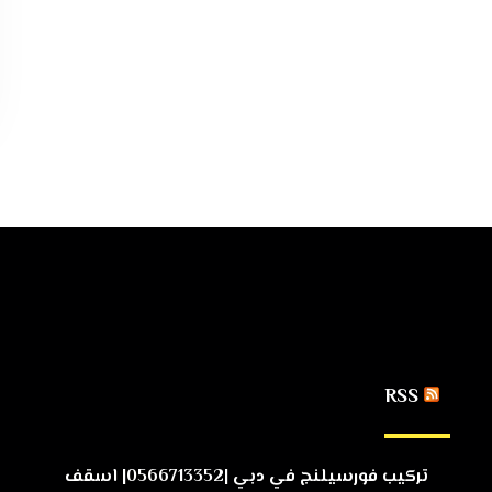
RSS
تركيب فورسيلنج في دبي |0566713352| اسقف