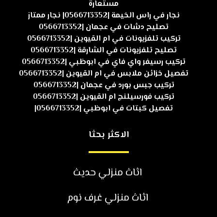
مستعارة
نجار في راس الخيمة |0566713352| نجار ممتاز
تصليح دشات في عجمان |0566713352
تركيب تلفزيونات في ام القيوين |0566713352
تصليح تلفزيونات في الشارقة |0566713352
تركيب رسيفر واي فاي في ابوظبي |0566713352
تفصيل خزائن ملابس في ام القيوين |0566713352
تركيب جبس بورد في عجمان |0566713352
تركيب فورسيلنج ام القيوين |0566713352
تفصيل كبتات في ابوظبي |0566713352|
الاكثر بحثا
اثاث منزلي حديث
اثاث منزلي غرف نوم