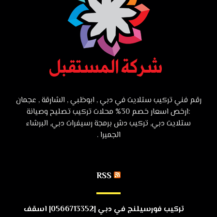
رقم فني تركيب ستلايت في دبي , ابوظبي , الشارقة , عجمان
:ارخص اسعار خصم 30% محلات تركيب تصليح وصيانة
ستلايت دبي, تركيب دش برمجة رسيفرات دبي, البرشاء
الجميرا .
RSS
تركيب فورسيلنج في دبي |0566713352| اسقف