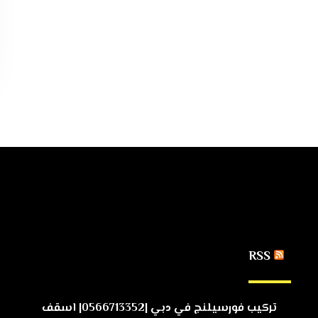
RSS
تركيب فورسيلنج في دبي |0566713352| اسقف