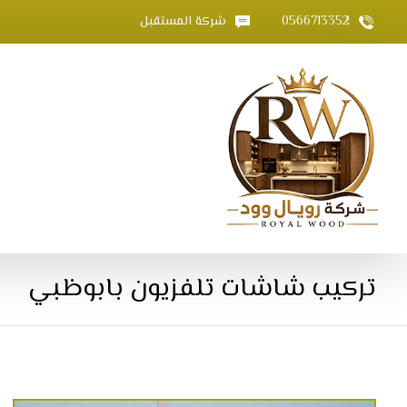
0566713352
شركة المستقبل
تركيب شاشات تلفزيون بابوظبي