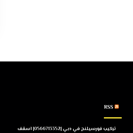
RSS
تركيب فورسيلنج في دبي |0566713352| اسقف