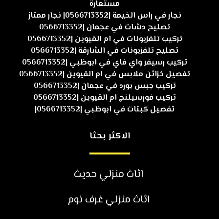
مستعارة
نجار في راس الخيمة |0566713352| نجار ممتاز
تصليح دشات في عجمان |0566713352
تركيب تلفزيونات في ام القيوين |0566713352
تصليح تلفزيونات في الشارقة |0566713352
تركيب رسيفر واي فاي في ابوظبي |0566713352
تفصيل خزائن ملابس في ام القيوين |0566713352
تركيب جبس بورد في عجمان |0566713352
تركيب فورسيلنج ام القيوين |0566713352
تفصيل كبتات في ابوظبي |0566713352|
الاكثر بحثا
اثاث منزلي حديث
اثاث منزلي غرف نوم