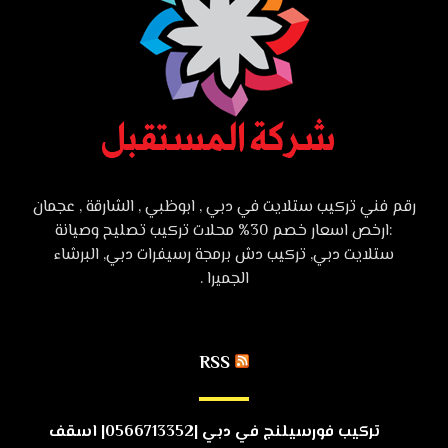
رقم فني تركيب ستلايت في دبي , ابوظبي , الشارقة , عجمان
:ارخص اسعار خصم 30% محلات تركيب تصليح وصيانة
ستلايت دبي, تركيب دش برمجة رسيفرات دبي, البرشاء
الجميرا .
RSS
تركيب فورسيلنج في دبي |0566713352| اسقف