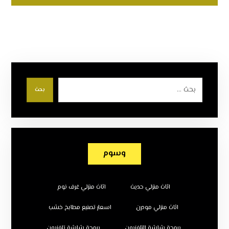
بحث
وسوم
اثاث منزلي حديث
اثاث منزلي غرف نوم
اثاث منزلي مودرن
اسعار تصنيع مطابخ خشب
برمجة شاشة التلفزيون
برمجة شاشة تلفزيون