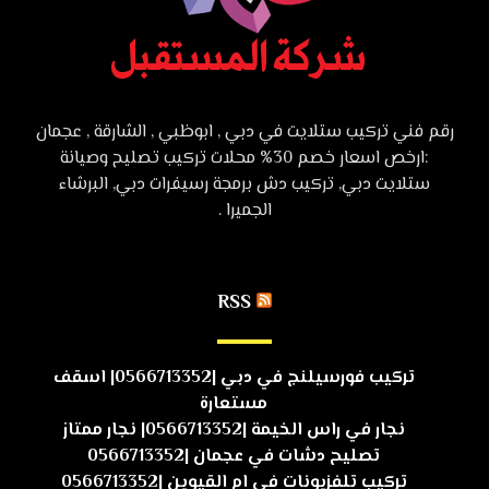
رقم فني تركيب ستلايت في دبي , ابوظبي , الشارقة , عجمان
:ارخص اسعار خصم 30% محلات تركيب تصليح وصيانة
ستلايت دبي, تركيب دش برمجة رسيفرات دبي, البرشاء
الجميرا .
RSS
تركيب فورسيلنج في دبي |0566713352| اسقف
مستعارة
نجار في راس الخيمة |0566713352| نجار ممتاز
تصليح دشات في عجمان |0566713352
تركيب تلفزيونات في ام القيوين |0566713352