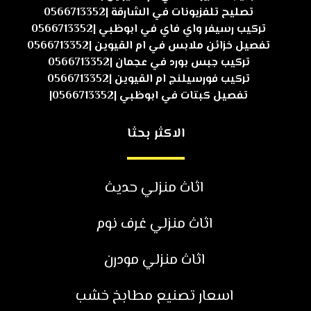
تصليح تلفزيونات في الشارقة |0566713352
تركيب رسيفر واي فاي في ابوظبي |0566713352
تفصيل خزائن ملابس في ام القيوين |0566713352
تركيب جبس بورد في عجمان |0566713352
تركيب فورسيلنج ام القيوين |0566713352
تفصيل كبتات في ابوظبي |0566713352|
الاكثر بحثا
اثاث منزلي حديث
اثاث منزلي غرف نوم
اثاث منزلي مودرن
اسعار تصنيع مطابخ خشب