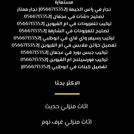
مستعارة
نجار في راس الخيمة |0566713352| نجار ممتاز
تصليح دشات في عجمان |0566713352
تركيب تلفزيونات في ام القيوين |0566713352
تصليح تلفزيونات في الشارقة |0566713352
تركيب رسيفر واي فاي في ابوظبي |0566713352
تفصيل خزائن ملابس في ام القيوين |0566713352
تركيب جبس بورد في عجمان |0566713352
تركيب فورسيلنج ام القيوين |0566713352
تفصيل كبتات في ابوظبي |0566713352|
الاكثر بحثا
اثاث منزلي حديث
اثاث منزلي غرف نوم