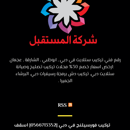
رقم فني تركيب ستلايت في دبي , ابوظبي , الشارقة , عجمان
:ارخص اسعار خصم 30% محلات تركيب تصليح وصيانة
ستلايت دبي, تركيب دش برمجة رسيفرات دبي, البرشاء
الجميرا .
RSS
تركيب فورسيلنج في دبي |0566713352| اسقف