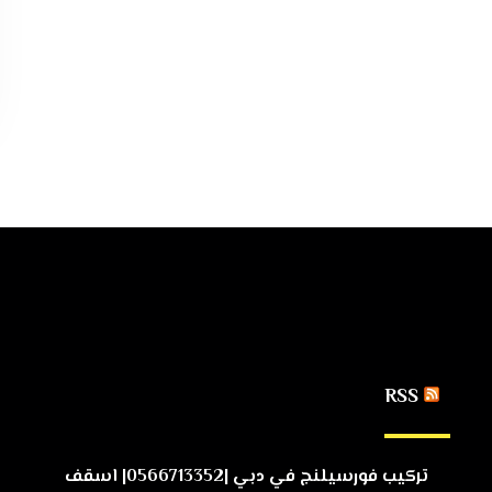
RSS
تركيب فورسيلنج في دبي |0566713352| اسقف