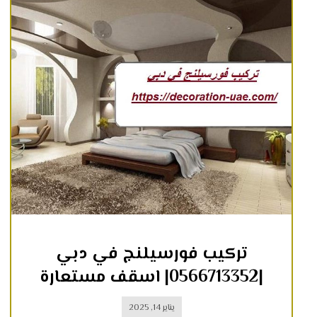
تركيب فورسيلنج في دبي
|0566713352| اسقف مستعارة
يناير 14, 2025