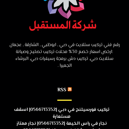
رقم فني تركيب ستلايت في دبي , ابوظبي , الشارقة , عجمان
:ارخص اسعار خصم 30% محلات تركيب تصليح وصيانة
ستلايت دبي, تركيب دش برمجة رسيفرات دبي, البرشاء
الجميرا .
RSS
تركيب فورسيلنج في دبي |0566713352| اسقف
مستعارة
نجار في راس الخيمة |0566713352| نجار ممتاز