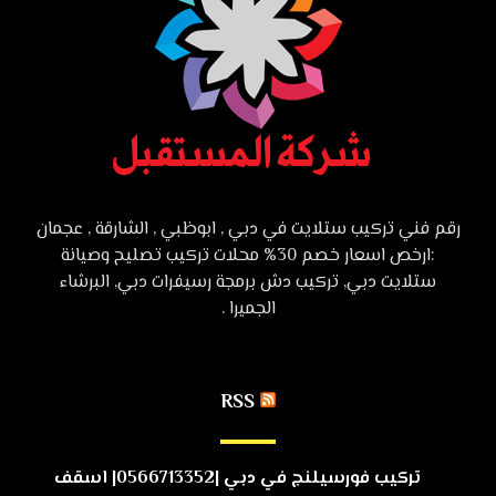
رقم فني تركيب ستلايت في دبي , ابوظبي , الشارقة , عجمان
:ارخص اسعار خصم 30% محلات تركيب تصليح وصيانة
ستلايت دبي, تركيب دش برمجة رسيفرات دبي, البرشاء
الجميرا .
RSS
تركيب فورسيلنج في دبي |0566713352| اسقف