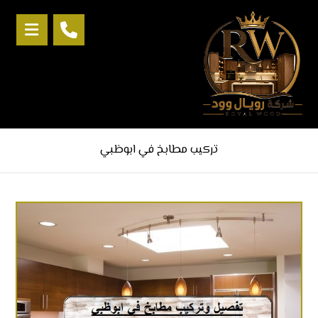
تركيب مطابخ في ابوظبي