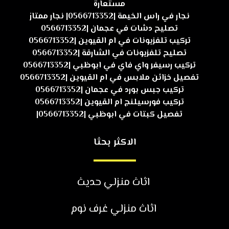
مستعارة
نجار في راس الخيمة |0566713352| نجار ممتاز
تصليح دشات في عجمان |0566713352
تركيب تلفزيونات في ام القيوين |0566713352
تصليح تلفزيونات في الشارقة |0566713352
تركيب رسيفر واي فاي في ابوظبي |0566713352
تفصيل خزائن ملابس في ام القيوين |0566713352
تركيب جبس بورد في عجمان |0566713352
تركيب فورسيلنج ام القيوين |0566713352
تفصيل كبتات في ابوظبي |0566713352|
الاكثر بحثا
اثاث منزلي حديث
اثاث منزلي غرف نوم