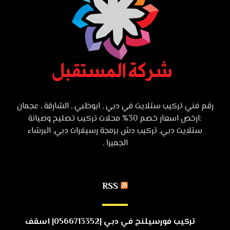
رقم فني تركيب ستلايت في دبي , ابوظبي , الشارقة , عجمان
:ارخص اسعار خصم 30% محلات تركيب تصليح وصيانة
ستلايت دبي, تركيب دش برمجة رسيفرات دبي, البرشاء
الجميرا .
RSS
تركيب فورسيلنج في دبي |0566713352| اسقف