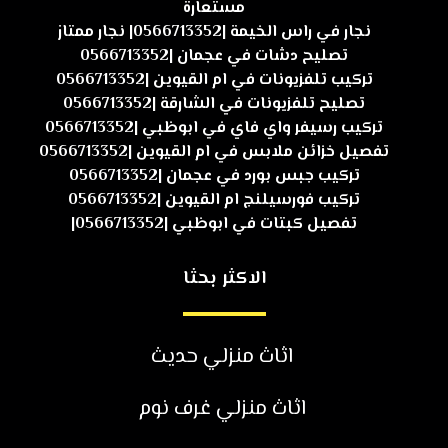
مستعارة
نجار في راس الخيمة |0566713352| نجار ممتاز
تصليح دشات في عجمان |0566713352
تركيب تلفزيونات في ام القيوين |0566713352
تصليح تلفزيونات في الشارقة |0566713352
تركيب رسيفر واي فاي في ابوظبي |0566713352
تفصيل خزائن ملابس في ام القيوين |0566713352
تركيب جبس بورد في عجمان |0566713352
تركيب فورسيلنج ام القيوين |0566713352
تفصيل كبتات في ابوظبي |0566713352|
الاكثر بحثا
اثاث منزلي حديث
اثاث منزلي غرف نوم