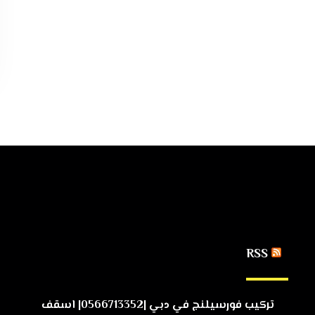
RSS
تركيب فورسيلنج في دبي |0566713352| اسقف