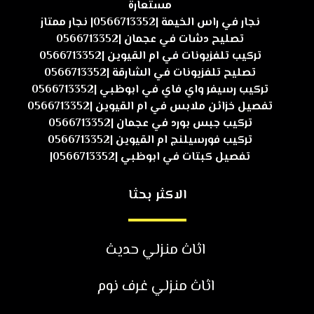
مستعارة
نجار في راس الخيمة |0566713352| نجار ممتاز
تصليح دشات في عجمان |0566713352
تركيب تلفزيونات في ام القيوين |0566713352
تصليح تلفزيونات في الشارقة |0566713352
تركيب رسيفر واي فاي في ابوظبي |0566713352
تفصيل خزائن ملابس في ام القيوين |0566713352
تركيب جبس بورد في عجمان |0566713352
تركيب فورسيلنج ام القيوين |0566713352
تفصيل كبتات في ابوظبي |0566713352|
الاكثر بحثا
اثاث منزلي حديث
اثاث منزلي غرف نوم