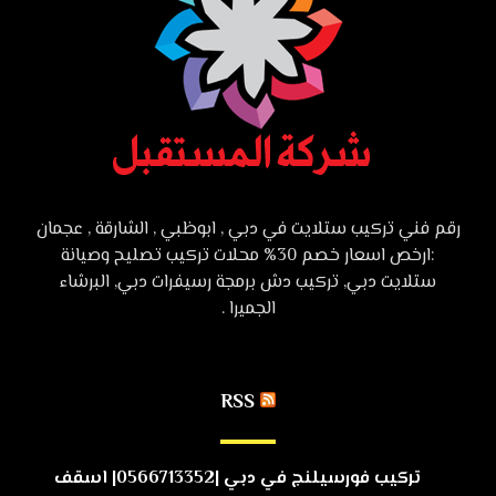
رقم فني تركيب ستلايت في دبي , ابوظبي , الشارقة , عجمان
:ارخص اسعار خصم 30% محلات تركيب تصليح وصيانة
ستلايت دبي, تركيب دش برمجة رسيفرات دبي, البرشاء
الجميرا .
RSS
تركيب فورسيلنج في دبي |0566713352| اسقف