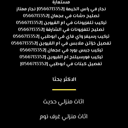
مستعارة
نجار في راس الخيمة |0566713352| نجار ممتاز
تصليح دشات في عجمان |0566713352
تركيب تلفزيونات في ام القيوين |0566713352
تصليح تلفزيونات في الشارقة |0566713352
تركيب رسيفر واي فاي في ابوظبي |0566713352
تفصيل خزائن ملابس في ام القيوين |0566713352
تركيب جبس بورد في عجمان |0566713352
تركيب فورسيلنج ام القيوين |0566713352
تفصيل كبتات في ابوظبي |0566713352|
الاكثر بحثا
اثاث منزلي حديث
اثاث منزلي غرف نوم