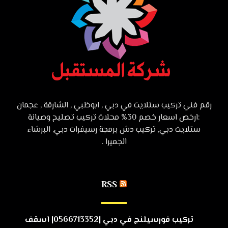
رقم فني تركيب ستلايت في دبي , ابوظبي , الشارقة , عجمان
:ارخص اسعار خصم 30% محلات تركيب تصليح وصيانة
ستلايت دبي, تركيب دش برمجة رسيفرات دبي, البرشاء
الجميرا .
RSS
تركيب فورسيلنج في دبي |0566713352| اسقف