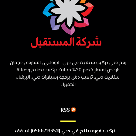
رقم فني تركيب ستلايت في دبي , ابوظبي , الشارقة , عجمان
:ارخص اسعار خصم 30% محلات تركيب تصليح وصيانة
ستلايت دبي, تركيب دش برمجة رسيفرات دبي, البرشاء
الجميرا .
RSS
تركيب فورسيلنج في دبي |0566713352| اسقف