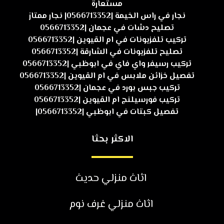
مستعارة
نجار في راس الخيمة |0566713352| نجار ممتاز
تصليح دشات في عجمان |0566713352
تركيب تلفزيونات في ام القيوين |0566713352
تصليح تلفزيونات في الشارقة |0566713352
تركيب رسيفر واي فاي في ابوظبي |0566713352
تفصيل خزائن ملابس في ام القيوين |0566713352
تركيب جبس بورد في عجمان |0566713352
تركيب فورسيلنج ام القيوين |0566713352
تفصيل كبتات في ابوظبي |0566713352|
الاكثر بحثا
اثاث منزلي حديث
اثاث منزلي غرف نوم