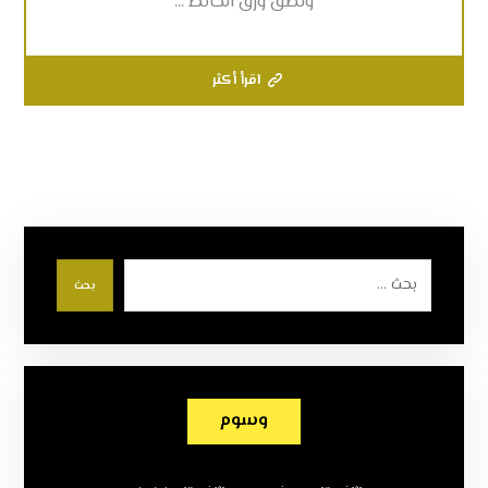
ولصق ورق الحائط ...
اقرأ أكثر
بحث
وسوم