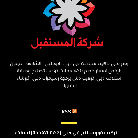
رقم فني تركيب ستلايت في دبي , ابوظبي , الشارقة , عجمان
:ارخص اسعار خصم 30% محلات تركيب تصليح وصيانة
ستلايت دبي, تركيب دش برمجة رسيفرات دبي, البرشاء
الجميرا .
RSS
تركيب فورسيلنج في دبي |0566713352| اسقف