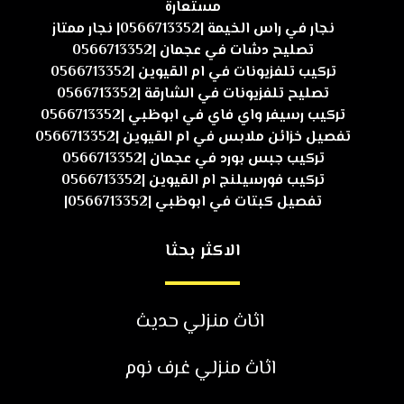
مستعارة
نجار في راس الخيمة |0566713352| نجار ممتاز
تصليح دشات في عجمان |0566713352
تركيب تلفزيونات في ام القيوين |0566713352
تصليح تلفزيونات في الشارقة |0566713352
تركيب رسيفر واي فاي في ابوظبي |0566713352
تفصيل خزائن ملابس في ام القيوين |0566713352
تركيب جبس بورد في عجمان |0566713352
تركيب فورسيلنج ام القيوين |0566713352
تفصيل كبتات في ابوظبي |0566713352|
الاكثر بحثا
اثاث منزلي حديث
اثاث منزلي غرف نوم