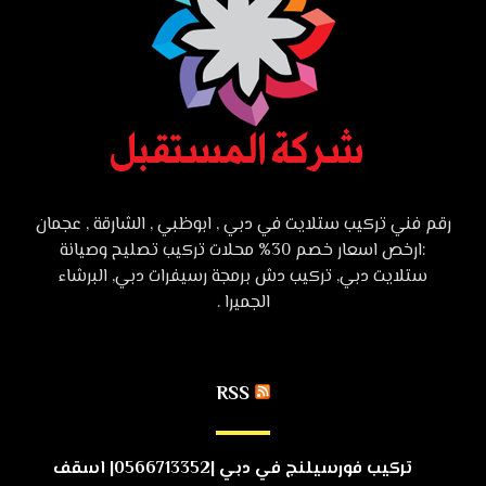
رقم فني تركيب ستلايت في دبي , ابوظبي , الشارقة , عجمان
:ارخص اسعار خصم 30% محلات تركيب تصليح وصيانة
ستلايت دبي, تركيب دش برمجة رسيفرات دبي, البرشاء
الجميرا .
RSS
تركيب فورسيلنج في دبي |0566713352| اسقف