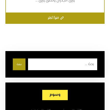
ورق الجدران ولصق ورق ...
اقرأ أكثر
بحث
وسوم