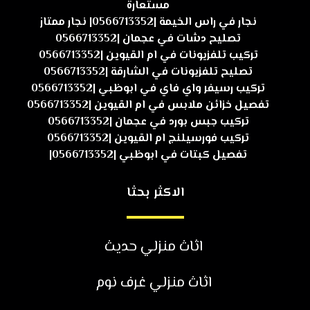
مستعارة
نجار في راس الخيمة |0566713352| نجار ممتاز
تصليح دشات في عجمان |0566713352
تركيب تلفزيونات في ام القيوين |0566713352
تصليح تلفزيونات في الشارقة |0566713352
تركيب رسيفر واي فاي في ابوظبي |0566713352
تفصيل خزائن ملابس في ام القيوين |0566713352
تركيب جبس بورد في عجمان |0566713352
تركيب فورسيلنج ام القيوين |0566713352
تفصيل كبتات في ابوظبي |0566713352|
الاكثر بحثا
اثاث منزلي حديث
اثاث منزلي غرف نوم