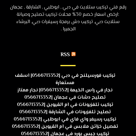
رقم فني تركيب ستلايت في دبي , ابوظبي , الشارقة , عجمان
:ارخص اسعار خصم 30% محلات تركيب تصليح وصيانة
ستلايت دبي, تركيب دش برمجة رسيفرات دبي, البرشاء
الجميرا .
RSS
تركيب فورسيلنج في دبي |0566713352| اسقف
مستعارة
نجار في راس الخيمة |0566713352| نجار ممتاز
تصليح دشات في عجمان |0566713352
تركيب تلفزيونات في ام القيوين |0566713352
تصليح تلفزيونات في الشارقة |0566713352
تركيب رسيفر واي فاي في ابوظبي |0566713352
تفصيل خزائن ملابس في ام القيوين |0566713352
تركيب جبس بورد في عجمان |0566713352