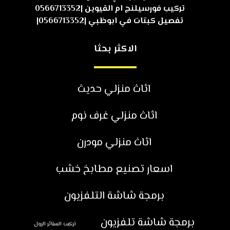
تركيب فورسيلنج ام القيوين |0566713352
تفصيل كبتات في ابوظبي |0566713352|
الاكثر بحثا
اثاث منزلي حديث
اثاث منزلي غرف نوم
اثاث منزلي مودرن
اسعار تصنيع مطابخ خشب
برمجة شاشة التلفزيون
برمجة شاشة تلفزيون
تركيب الستائر الرول