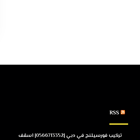
RSS
تركيب فورسيلنج في دبي |0566713352| اسقف