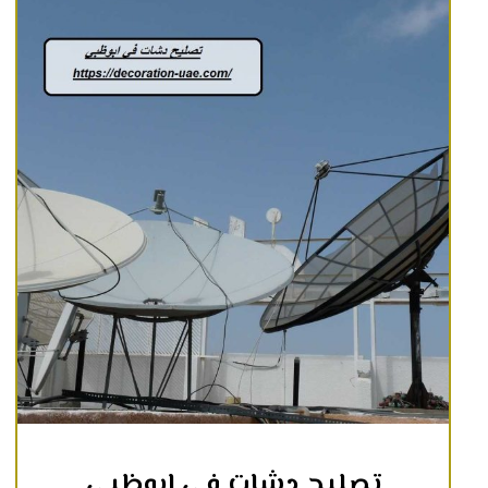
تصليح دشات في ابوظبي