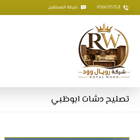
0566713352
شركة المستقبل
تصليح دشات ابوظبي