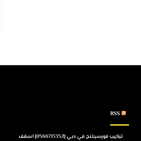
RSS
تركيب فورسيلنج في دبي |0566713352| اسقف