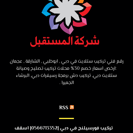
رقم فني تركيب ستلايت في دبي , ابوظبي , الشارقة , عجمان
:ارخص اسعار خصم 30% محلات تركيب تصليح وصيانة
ستلايت دبي, تركيب دش برمجة رسيفرات دبي, البرشاء
الجميرا .
RSS
تركيب فورسيلنج في دبي |0566713352| اسقف