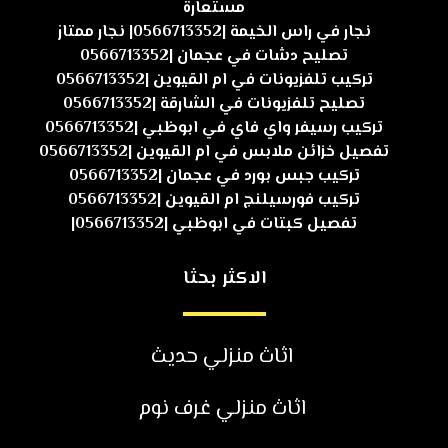
مستعارة
نجار في راس الخيمة |0566713352| نجار ممتاز
تصليح دشات في عجمان |0566713352
تركيب تلفزيونات في ام القيوين |0566713352
تصليح تلفزيونات في الشارقة |0566713352
تركيب رسيفر واي فاي في ابوظبي |0566713352
تفصيل خزائن ملابس في ام القيوين |0566713352
تركيب جبس بورد في عجمان |0566713352
تركيب فورسيلنج ام القيوين |0566713352
تفصيل كبتات في ابوظبي |0566713352|
الاكثر بحثا
اثاث منزلي حديث
اثاث منزلي غرف نوم