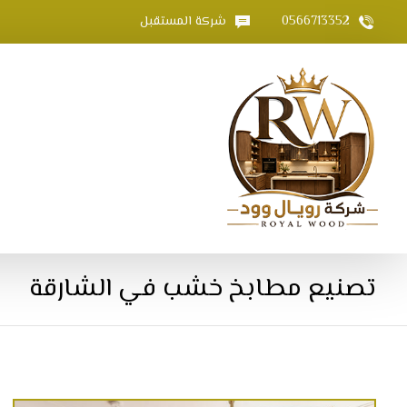
0566713352
شركة المستقبل
تصنيع مطابخ خشب في الشارقة