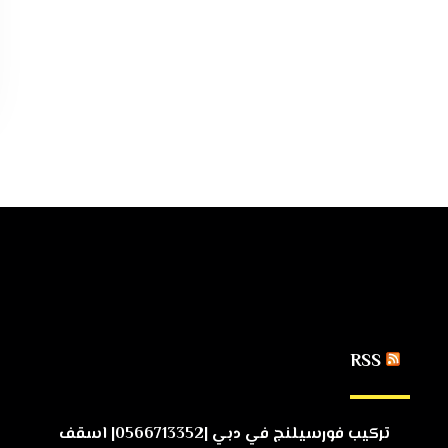
RSS
تركيب فورسيلنج في دبي |0566713352| اسقف