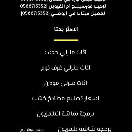
تركيب فورسيلنج ام القيوين |0566713352
تفصيل كبتات في ابوظبي |0566713352|
الاكثر بحثا
اثاث منزلي حديث
اثاث منزلي غرف نوم
اثاث منزلي مودرن
اسعار تصنيع مطابخ خشب
برمجة شاشة التلفزيون
برمجة شاشة تلفزيون
تركيب الستائر الرول