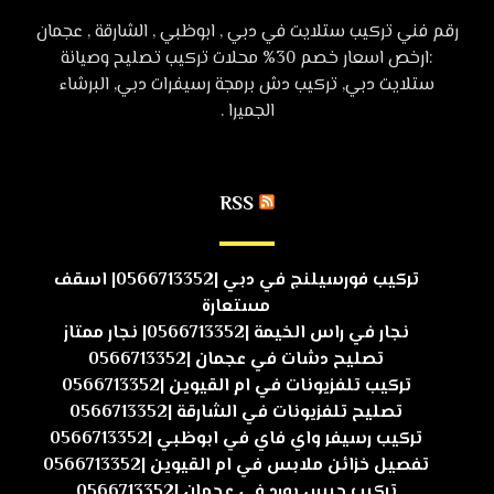
رقم فني تركيب ستلايت في دبي , ابوظبي , الشارقة , عجمان
:ارخص اسعار خصم 30% محلات تركيب تصليح وصيانة
ستلايت دبي, تركيب دش برمجة رسيفرات دبي, البرشاء
الجميرا .
RSS
تركيب فورسيلنج في دبي |0566713352| اسقف
مستعارة
نجار في راس الخيمة |0566713352| نجار ممتاز
تصليح دشات في عجمان |0566713352
تركيب تلفزيونات في ام القيوين |0566713352
تصليح تلفزيونات في الشارقة |0566713352
تركيب رسيفر واي فاي في ابوظبي |0566713352
تفصيل خزائن ملابس في ام القيوين |0566713352
تركيب جبس بورد في عجمان |0566713352