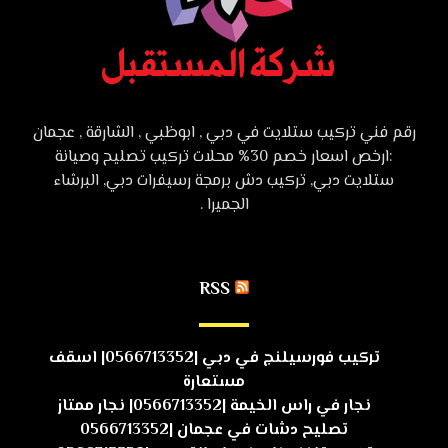
رقم فني تركيب ستلايت في دبي , ابوظبي , الشارقة , عجمان
:ارخص اسعار خصم 30% محلات تركيب تصليح وصيانة
ستلايت دبي, تركيب دش برمجة رسيفرات دبي, البرشاء
الجميرا .
RSS
تركيب فورسيلنج في دبي |0566713352| اسقف
مستعارة
نجار في راس الخيمة |0566713352| نجار ممتاز
تصليح دشات في عجمان |0566713352