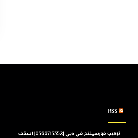
RSS
تركيب فورسيلنج في دبي |0566713352| اسقف