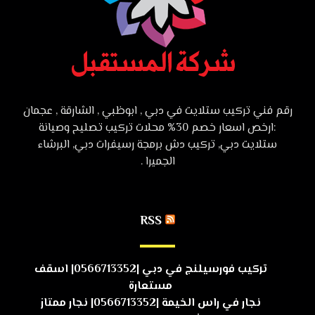
رقم فني تركيب ستلايت في دبي , ابوظبي , الشارقة , عجمان
:ارخص اسعار خصم 30% محلات تركيب تصليح وصيانة
ستلايت دبي, تركيب دش برمجة رسيفرات دبي, البرشاء
الجميرا .
RSS
تركيب فورسيلنج في دبي |0566713352| اسقف
مستعارة
نجار في راس الخيمة |0566713352| نجار ممتاز