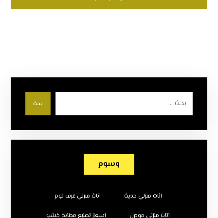
بحث
وسوم
اثاث منزلي حديث
اثاث منزلي غرف نوم
اثاث منزلي مودرن
اسعار تصنيع مطابخ خشب