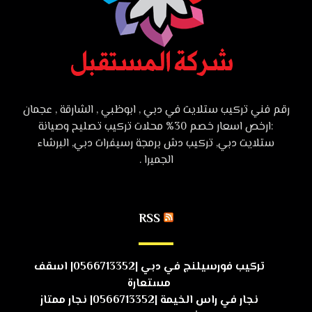
رقم فني تركيب ستلايت في دبي , ابوظبي , الشارقة , عجمان
:ارخص اسعار خصم 30% محلات تركيب تصليح وصيانة
ستلايت دبي, تركيب دش برمجة رسيفرات دبي, البرشاء
الجميرا .
RSS
تركيب فورسيلنج في دبي |0566713352| اسقف
مستعارة
نجار في راس الخيمة |0566713352| نجار ممتاز