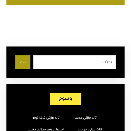
بحث
وسوم
اثاث منزلي حديث
اثاث منزلي غرف نوم
اثاث منزلي مودرن
اسعار تصنيع مطابخ خشب