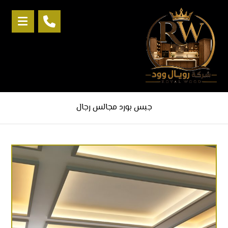
جبس بورد مجالس رجال