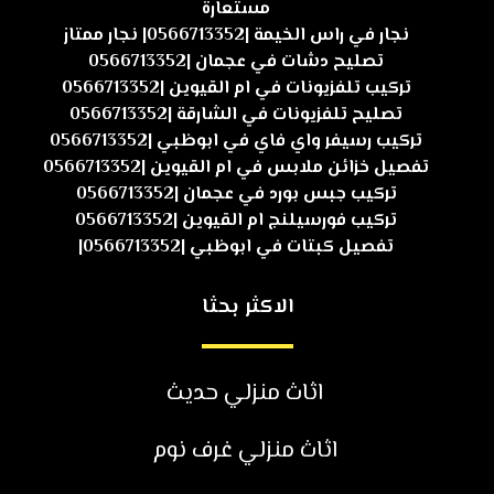
مستعارة
نجار في راس الخيمة |0566713352| نجار ممتاز
تصليح دشات في عجمان |0566713352
تركيب تلفزيونات في ام القيوين |0566713352
تصليح تلفزيونات في الشارقة |0566713352
تركيب رسيفر واي فاي في ابوظبي |0566713352
تفصيل خزائن ملابس في ام القيوين |0566713352
تركيب جبس بورد في عجمان |0566713352
تركيب فورسيلنج ام القيوين |0566713352
تفصيل كبتات في ابوظبي |0566713352|
الاكثر بحثا
اثاث منزلي حديث
اثاث منزلي غرف نوم