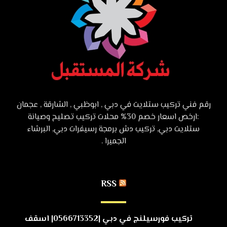
رقم فني تركيب ستلايت في دبي , ابوظبي , الشارقة , عجمان
:ارخص اسعار خصم 30% محلات تركيب تصليح وصيانة
ستلايت دبي, تركيب دش برمجة رسيفرات دبي, البرشاء
الجميرا .
RSS
تركيب فورسيلنج في دبي |0566713352| اسقف