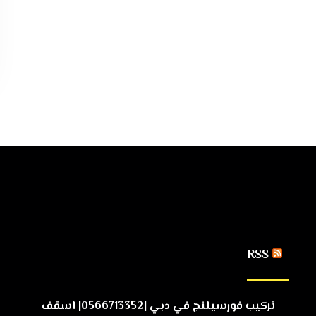
RSS
تركيب فورسيلنج في دبي |0566713352| اسقف