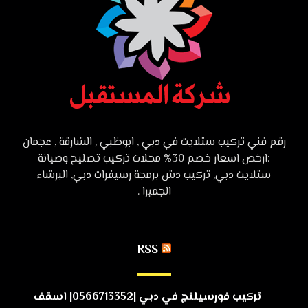
رقم فني تركيب ستلايت في دبي , ابوظبي , الشارقة , عجمان
:ارخص اسعار خصم 30% محلات تركيب تصليح وصيانة
ستلايت دبي, تركيب دش برمجة رسيفرات دبي, البرشاء
الجميرا .
RSS
تركيب فورسيلنج في دبي |0566713352| اسقف