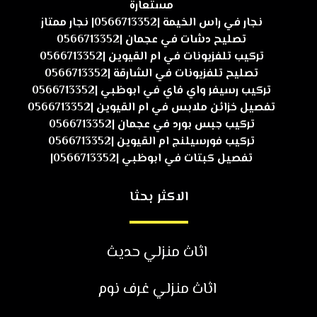
مستعارة
نجار في راس الخيمة |0566713352| نجار ممتاز
تصليح دشات في عجمان |0566713352
تركيب تلفزيونات في ام القيوين |0566713352
تصليح تلفزيونات في الشارقة |0566713352
تركيب رسيفر واي فاي في ابوظبي |0566713352
تفصيل خزائن ملابس في ام القيوين |0566713352
تركيب جبس بورد في عجمان |0566713352
تركيب فورسيلنج ام القيوين |0566713352
تفصيل كبتات في ابوظبي |0566713352|
الاكثر بحثا
اثاث منزلي حديث
اثاث منزلي غرف نوم