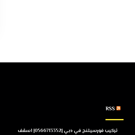
RSS
تركيب فورسيلنج في دبي |0566713352| اسقف