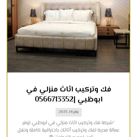
فك وتركيب اثاث منزلي في
ابوظبي |0566713352
يناير 14, 2025
“شركة فك وتركيب اثاث منزلي في ابوظبي توفر
عمالة مدربة لفك وتركيب أثاثك باحترافية كاملة ونقل