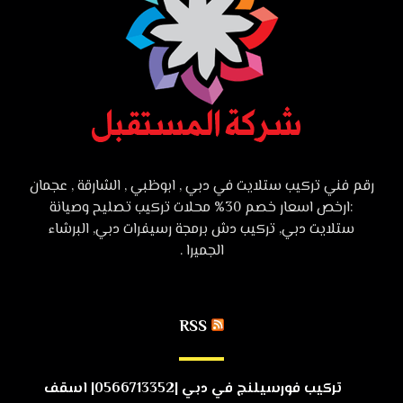
رقم فني تركيب ستلايت في دبي , ابوظبي , الشارقة , عجمان
:ارخص اسعار خصم 30% محلات تركيب تصليح وصيانة
ستلايت دبي, تركيب دش برمجة رسيفرات دبي, البرشاء
الجميرا .
RSS
تركيب فورسيلنج في دبي |0566713352| اسقف