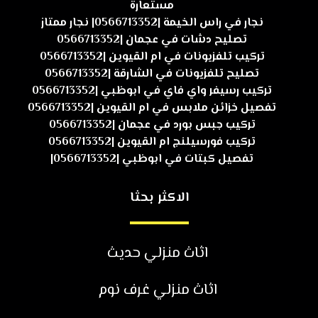
مستعارة
نجار في راس الخيمة |0566713352| نجار ممتاز
تصليح دشات في عجمان |0566713352
تركيب تلفزيونات في ام القيوين |0566713352
تصليح تلفزيونات في الشارقة |0566713352
تركيب رسيفر واي فاي في ابوظبي |0566713352
تفصيل خزائن ملابس في ام القيوين |0566713352
تركيب جبس بورد في عجمان |0566713352
تركيب فورسيلنج ام القيوين |0566713352
تفصيل كبتات في ابوظبي |0566713352|
الاكثر بحثا
اثاث منزلي حديث
اثاث منزلي غرف نوم