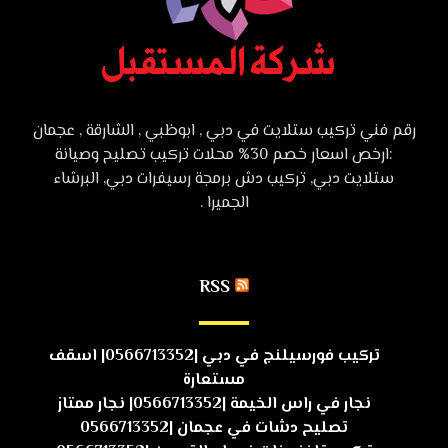
رقم فني تركيب ستلايت في دبي , ابوظبي , الشارقة , عجمان
:ارخص اسعار خصم 30% محلات تركيب تصليح وصيانة
ستلايت دبي, تركيب دش برمجة رسيفرات دبي, البرشاء
الجميرا .
RSS
تركيب فورسيلنج في دبي |0566713352| اسقف
مستعارة
نجار في راس الخيمة |0566713352| نجار ممتاز
تصليح دشات في عجمان |0566713352