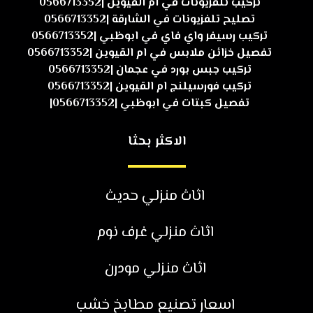
تركيب تلفزيونات في ام القيوين |0566713352
تصليح تلفزيونات في الشارقة |0566713352
تركيب رسيفر واي فاي في ابوظبي |0566713352
تفصيل خزائن ملابس في ام القيوين |0566713352
تركيب جبس بورد في عجمان |0566713352
تركيب فورسيلنج ام القيوين |0566713352
تفصيل كبتات في ابوظبي |0566713352|
الاكثر بحثا
اثاث منزلي حديث
اثاث منزلي غرف نوم
اثاث منزلي مودرن
اسعار تصنيع مطابخ خشب